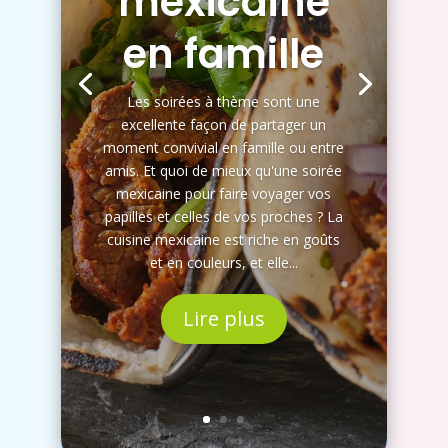
mexicaine
en famille
Les soirées à thème sont une
excellente façon de partager un
moment convivial en famille ou entre
amis. Et quoi de mieux qu'une soirée
mexicaine pour faire voyager vos
papilles et celles de vos proches ? La
cuisine mexicaine est riche en goûts
et en couleurs, et elle...
Lire plus