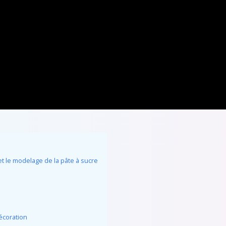
t le modelage de la pâte à sucre
décoration