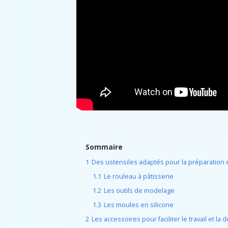
Sommaire
1
Des ustensiles adaptés pour la préparation e
1.1
Le rouleau à pâtisserie
1.2
Les outils de modelage
1.3
Les moules en silicone
2
Les accessoires pour faciliter le travail et la 