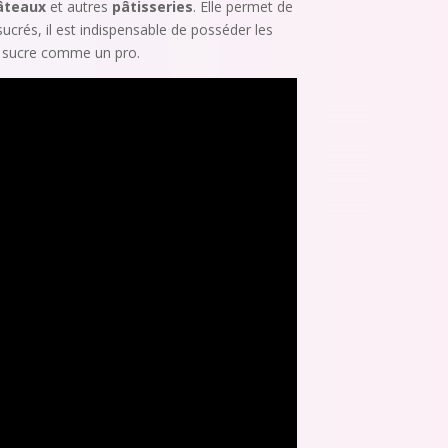
âteaux
et autres
pâtisseries
. Elle permet de
ucrés, il est indispensable de posséder les
 à sucre comme un pro.