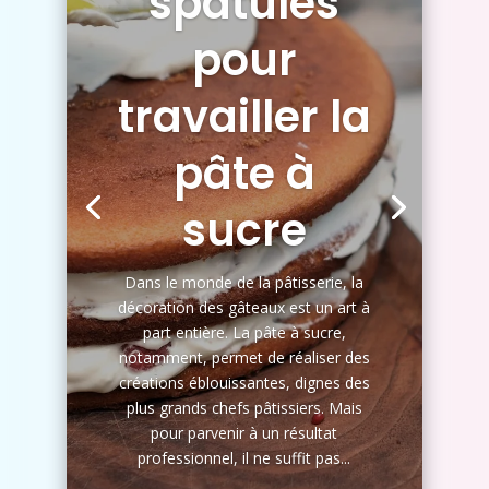
spatules
pour
travailler la
pâte à
sucre
Dans le monde de la pâtisserie, la
décoration des gâteaux est un art à
part entière. La pâte à sucre,
notamment, permet de réaliser des
créations éblouissantes, dignes des
plus grands chefs pâtissiers. Mais
pour parvenir à un résultat
professionnel, il ne suffit pas...