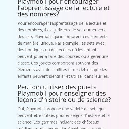
Playmobil pour encourager
l’apprentissage de la lecture et
des nombres?
Pour encourager l’apprentissage de la lecture et
des nombres, il est judicieux de se tourner vers
des sets Playmobil qui incorporent ces éléments
de manière ludique. Par exemple, les sets avec
des boutiques ou des écoles où les enfants
peuvent jouer à faire des courses ou à gérer une
classe. Ces jouets comportent souvent des
éléments avec des chiffres et des lettres que les
enfants peuvent identifier et utiliser dans leur jeu.
Peut-on utiliser des jouets
Playmobil pour enseigner des
leçons d’histoire ou de science?
Oui, Playmobil propose une variété de sets qui
peuvent être utilisés pour enseigner l’histoire et la
science. Les gammes incluant des châteaux
médiévaux, des pyramides égyptiennes ou des