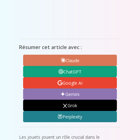
Résumer cet article avec :
Claude
ChatGPT
Google AI
Gemini
Grok
Perplexity
Les jouets jouent un rôle crucial dans le