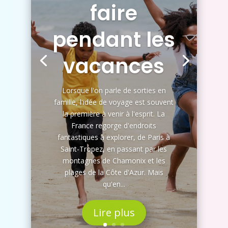
faire
pendant les
vacances
Lorsque l'on parle de sorties en
famille, l'idée de voyage est souvent
la première à venir à l'esprit. La
France regorge d'endroits
fantastiques à explorer, de Paris à
Saint-Tropez, en passant par les
montagnes de Chamonix et les
plages de la Côte d'Azur. Mais
qu'en...
Lire plus