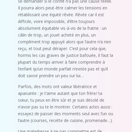
se demander si le conflit n’a pas une cause réelle.
Il pourra alors peut-être calmer les tensions en
rétablissant une équité rêvée. Rêvée car il est
difficile, voire impossible, d’être toujours
absolument équitable vis-à-vis de la fratrie : un
câlin de trop, un jouet acheté en plus, un
compliment trop appuyé alors que l’autre n’a rien
reçu, et tout peut déraper. C’est pour cela que,
hormis les cas graves de justice bafouée, il faut la
plupart du temps arriver à faire comprendre à
l’enfant qu’un monde parfait n’existe pas et qu’il
doit savoir prendre un peu sur lui…
Parfois, des mots ont valeur libératrice et
apaisante : je t’aime autant que ton frère/ ta
sœur, tu peux en être sûr et je suis désolé de
n’avoir pas su te le montrer. Certains actes aussi :
essayez de passer des moments seul avec l’un ou
l’autre (courses, recette de cuisine, promenade…).
Une maladresse à ne pas commettre est de