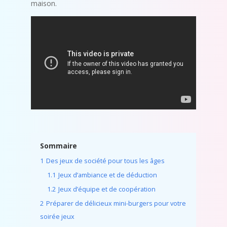
maison.
Sommaire
1
Des jeux de société pour tous les âges
1.1
Jeux d’ambiance et de déduction
1.2
Jeux d’équipe et de coopération
2
Préparer de délicieux mini-burgers pour votre
soirée jeux