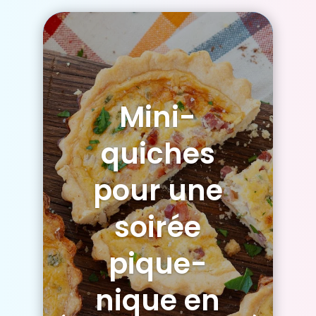
Mini-
quiches
pour une
soirée
pique-
nique en