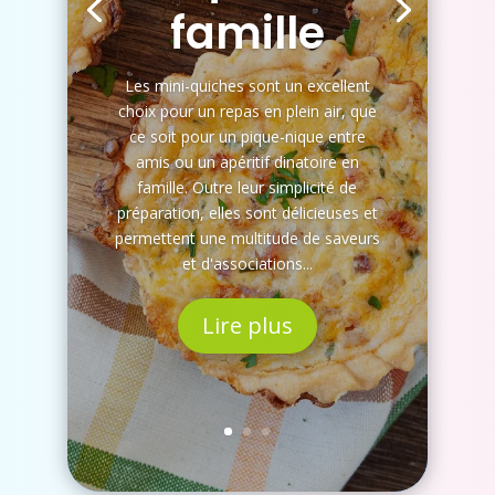
famille
Les mini-quiches sont un excellent
choix pour un repas en plein air, que
ce soit pour un pique-nique entre
amis ou un apéritif dinatoire en
famille. Outre leur simplicité de
préparation, elles sont délicieuses et
permettent une multitude de saveurs
et d'associations...
Lire plus